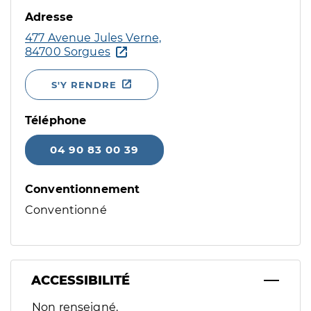
Adresse
477 Avenue Jules Verne,
84700 Sorgues
S'Y RENDRE
Téléphone
04 90 83 00 39
Conventionnement
Conventionné
ACCESSIBILITÉ
Filtres
Non renseigné.
Sélectionnez un ou plusieurs handicaps/besoins spécifiques p