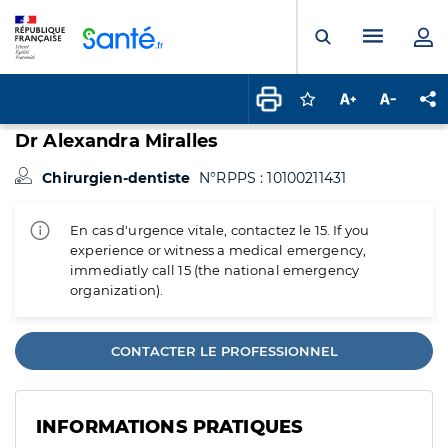
Panneau de gestion des cookies
Menu pr
Ouvrir la rech
Connectez-vous pour
Augmenter la t
Diminuer 
Pa
Dr Alexandra Miralles
Chirurgien-dentiste
N°RPPS : 10100211431
En cas d'urgence vitale, contactez le 15. If you
experience or witness a medical emergency,
immediatly call 15 (the national emergency
organization).
CONTACTER LE PROFESSIONNEL
INFORMATIONS PRATIQUES