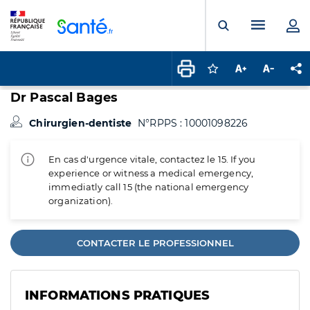
Panneau de gestion des cookies
Menu pr
Ouvrir la rech
Connectez-vous pour
Augmenter la t
Diminuer 
Pa
Dr Pascal Bages
Chirurgien-dentiste
N°RPPS : 10001098226
En cas d'urgence vitale, contactez le 15. If you
experience or witness a medical emergency,
immediatly call 15 (the national emergency
organization).
CONTACTER LE PROFESSIONNEL
INFORMATIONS PRATIQUES