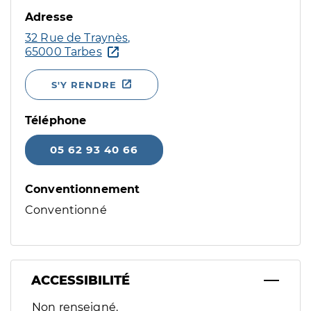
Adresse
32 Rue de Traynès,
65000 Tarbes
S'Y RENDRE
Téléphone
05 62 93 40 66
Conventionnement
Conventionné
ACCESSIBILITÉ
Filtres
Non renseigné.
Sélectionnez un ou plusieurs handicaps/besoins spécifiques p