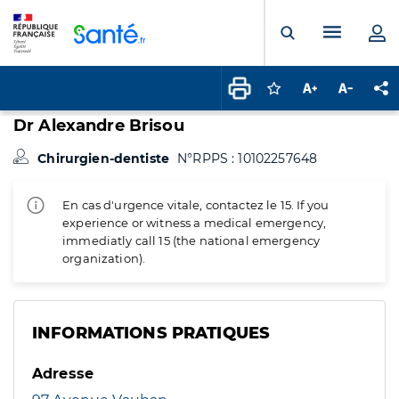
Panneau de gestion des cookies
Menu pr
Ouvrir la rech
Connectez-vous pour
Augmenter la t
Diminuer 
Pa
Dr Alexandre Brisou
Chirurgien-dentiste
N°RPPS : 10102257648
En cas d'urgence vitale, contactez le 15. If you
experience or witness a medical emergency,
immediatly call 15 (the national emergency
organization).
INFORMATIONS PRATIQUES
Adresse