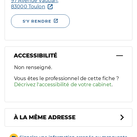
97 Avenue Vauban,
83000 Toulon
S'Y RENDRE
ACCESSIBILITÉ
Filtres
Non renseigné.
Sélectionnez un ou plusieurs handicaps/besoins spécifiques p
Vous êtes le professionnel de cette fiche ?
Décrivez l'accessibilité de votre cabinet
.
À LA MÊME ADRESSE