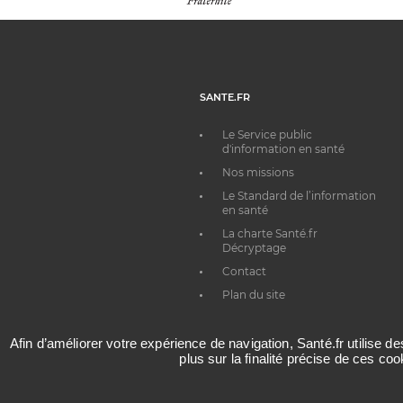
SANTE.FR
Le Service public
d'information en santé
Nos missions
Le Standard de l’information
en santé
La charte Santé.fr
Décryptage
Contact
Plan du site
Afin d’améliorer votre expérience de navigation, Santé.fr utilise d
plus sur la finalité précise de ces co