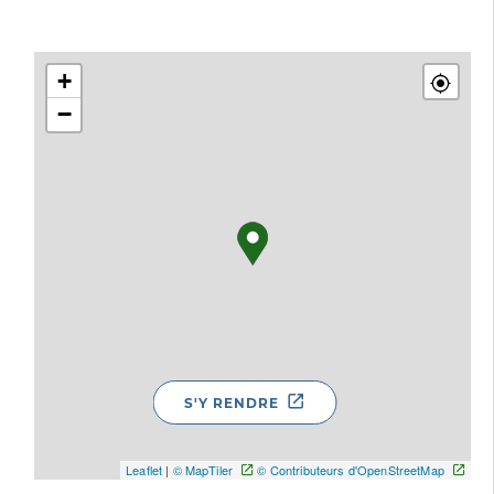
+
−
S'Y RENDRE
Leaflet
|
© MapTiler
© Contributeurs d'OpenStreetMap