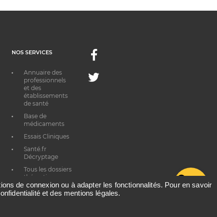
NOS SERVICES
Facebook
Annuaire des
Twitter
professionnels
et des
établissements
de santé
Base de
médicaments
Essais Cliniques
Santé.fr
Décryptage
Tous les dossiers
thématiques
G
ations de connexion ou à adapter les fonctionnalités. Pour en savoir
onfidentialité et des mentions légales.