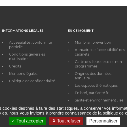
INFORMATIONS LÉGALES
EN CE MOMENT
Accessibilité : conformité
Mon bilan prévention
partielle
Annuaire de l'accessibilité des
Conditions générales
cabinets
d'utilisation
Carte des lieux de soins non
Crédits
programmés
Mentions légales
Origines des données
annuaire
Politique de confidentialité
Les espaces thématiques
En bref, par Santé.fr
Santé et environnement : les
bons réflexes au quotidien
es cookies destinés à faire des statistiques, à conserver vos inform
okies, nous vous invitons à prendre connaissance de la politique de c
Tout accepter
Tout refuser
Personnaliser