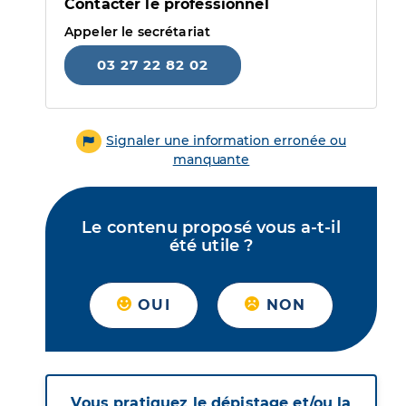
Contacter le professionnel
Appeler le secrétariat
03 27 22 82 02
Signaler une information erronée ou
manquante
Le contenu proposé vous a-t-il
été utile ?
OUI
NON
Vous pratiquez le dépistage et/ou la