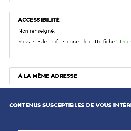
ACCESSIBILITÉ
Filtres
Non renseigné.
Sélectionnez un ou plusieurs handicaps/besoins spécifiques
Vous êtes le professionnel de cette fiche ?
Décr
À LA MÊME ADRESSE
CONTENUS SUSCEPTIBLES DE VOUS INTÉR