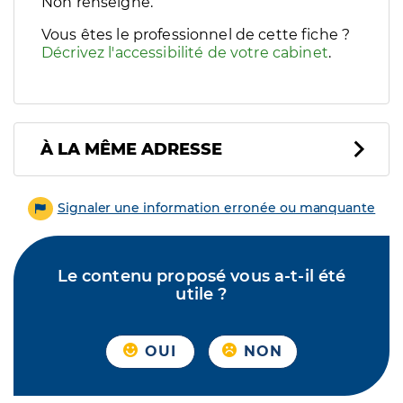
Filtres
Non renseigné.
Sélectionnez un ou plusieurs handicaps/besoins spécifiques p
Vous êtes le professionnel de cette fiche ?
Décrivez l'accessibilité de votre cabinet
.
À LA MÊME ADRESSE
Signaler une information erronée ou manquante
Le contenu proposé vous a-t-il été
utile ?
OUI
NON