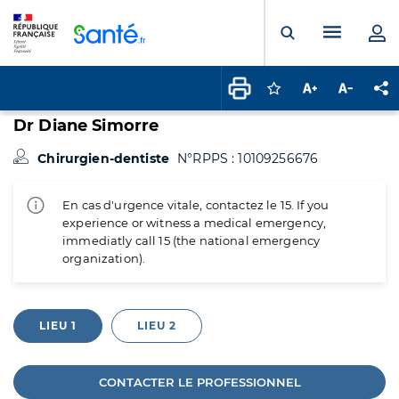
Panneau de gestion des cookies
Menu pr
Ouvrir la rech
Connectez-vous pour
Augmenter la t
Diminuer 
Pa
Dr Diane Simorre
Chirurgien-dentiste
N°RPPS : 10109256676
En cas d'urgence vitale, contactez le 15. If you
experience or witness a medical emergency,
immediatly call 15 (the national emergency
organization).
LIEU 1
LIEU 2
CONTACTER LE PROFESSIONNEL