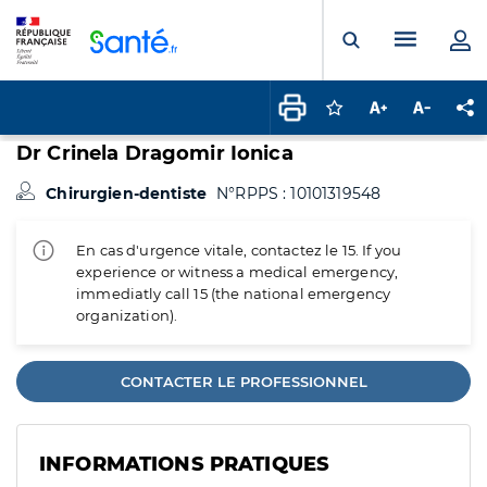
Panneau de gestion des cookies
Menu pr
Ouvrir la rech
Connectez-vous pour
Augmenter la t
Diminuer 
Pa
Dr Crinela Dragomir Ionica
Chirurgien-dentiste
N°RPPS : 10101319548
En cas d'urgence vitale, contactez le 15. If you
experience or witness a medical emergency,
immediatly call 15 (the national emergency
organization).
CONTACTER LE PROFESSIONNEL
INFORMATIONS PRATIQUES