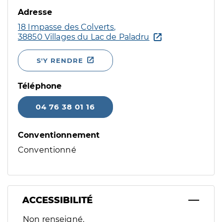
Adresse
18 Impasse des Colverts,
38850 Villages du Lac de Paladru
S'Y RENDRE
Téléphone
04 76 38 01 16
Conventionnement
Conventionné
ACCESSIBILITÉ
Filtres
Non renseigné.
Sélectionnez un ou plusieurs handicaps/besoins spécifiques p