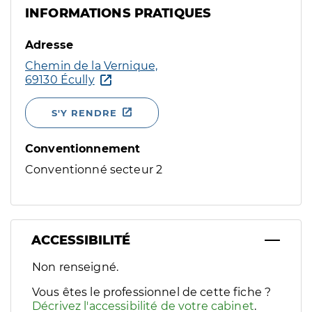
INFORMATIONS PRATIQUES
Adresse
Chemin de la Vernique,
69130 Écully
S'Y RENDRE
Conventionnement
Conventionné secteur 2
ACCESSIBILITÉ
Filtres
Non renseigné.
Sélectionnez un ou plusieurs handicaps/besoins spécifiques p
Vous êtes le professionnel de cette fiche ?
Décrivez l'accessibilité de votre cabinet
.