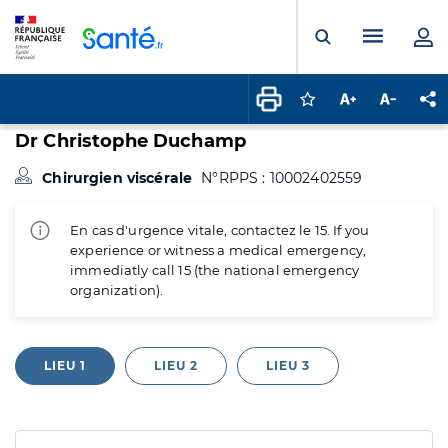
Panneau de gestion des cookies
Menu pr
Ouvrir la rech
Connectez-vous pour
Augmenter la t
Diminuer 
Pa
Dr Christophe Duchamp
Chirurgien viscérale
N°RPPS : 10002402559
En cas d'urgence vitale, contactez le 15. If you
experience or witness a medical emergency,
immediatly call 15 (the national emergency
organization).
LIEU 1
LIEU 2
LIEU 3