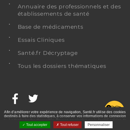
Annuaire des professionnels et des
établissements de santé
Base de médicaments
Essais Cliniques
Santé.fr Décryptage
Tous les dossiers thématiques
Facebook
Twitter
G
Afin d’améliorer votre expérience de navigation, Santé.fr utilise des cookies
destinés à faire des statistiques, à conserver vos informations de connexion
ou à adapter les fonctionnalités. Pour en savoir plus sur la finalité précise de
ces cookies, nous vous invitons à prendre connaissance de la politique de
Tout accepter
Tout refuser
Personnaliser
confidentialité et des mentions légales.