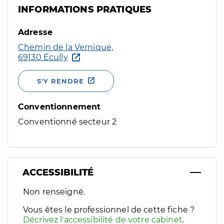
INFORMATIONS PRATIQUES
Adresse
Chemin de la Vernique,
69130 Écully
S'Y RENDRE
Conventionnement
Conventionné secteur 2
ACCESSIBILITÉ
Filtres
Non renseigné.
Sélectionnez un ou plusieurs handicaps/besoins spécifiques p
Vous êtes le professionnel de cette fiche ?
Décrivez l'accessibilité de votre cabinet
.