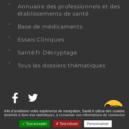
Annuaire des professionnels et des
établissements de santé
Base de médicaments
Essais Cliniques
Santé.fr Décryptage
Tous les dossiers thématiques
Facebook
Twitter
G
Afin d’améliorer votre expérience de navigation, Santé.fr utilise des cookies
destinés à faire des statistiques, à conserver vos informations de connexion
ou à adapter les fonctionnalités. Pour en savoir plus sur la finalité précise de
ces cookies, nous vous invitons à prendre connaissance de la politique de
Tout accepter
Tout refuser
Personnaliser
confidentialité et des mentions légales.