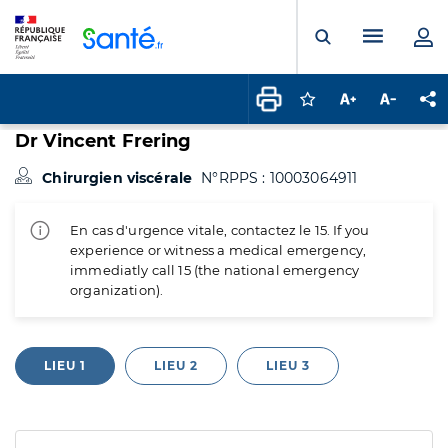
Panneau de gestion des cookies
Menu pr
Ouvrir la rech
Connectez-vous pour
Augmenter la t
Diminuer 
Pa
Dr Vincent Frering
Chirurgien viscérale
N°RPPS : 10003064911
En cas d'urgence vitale, contactez le 15. If you
experience or witness a medical emergency,
immediatly call 15 (the national emergency
organization).
LIEU 1
LIEU 2
LIEU 3