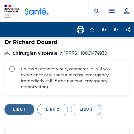
Panneau de gestion des cookies
Menu pr
Ouvrir la rech
Connectez-vous pour
Augmenter la t
Diminuer 
Pa
Dr Richard Douard
Chirurgien viscérale
N°RPPS : 10001474930
En cas d'urgence vitale, contactez le 15. If you
experience or witness a medical emergency,
immediatly call 15 (the national emergency
organization).
LIEU 1
LIEU 2
LIEU 3