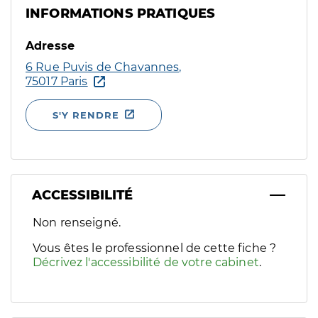
INFORMATIONS PRATIQUES
Adresse
6 Rue Puvis de Chavannes,
75017 Paris
S'Y RENDRE
ACCESSIBILITÉ
Filtres
Non renseigné.
Sélectionnez un ou plusieurs handicaps/besoins spécifiques p
Vous êtes le professionnel de cette fiche ?
Décrivez l'accessibilité de votre cabinet
.