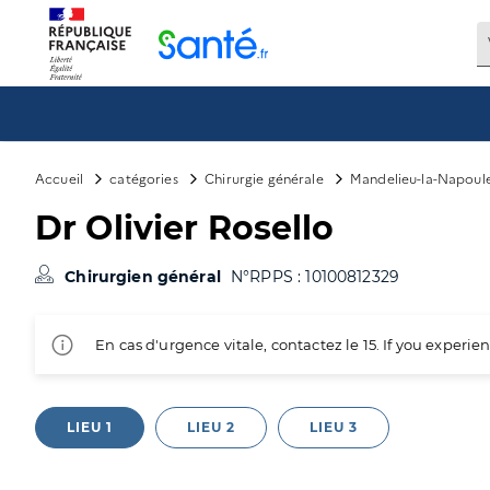
Panneau de gestion des cookies
Accueil
catégories
Chirurgie générale
Mandelieu-la-Napoul
Dr Olivier Rosello
Chirurgien général
N°RPPS : 10100812329
En cas d'urgence vitale, contactez le 15. If you exper
LIEU 1
LIEU 2
LIEU 3