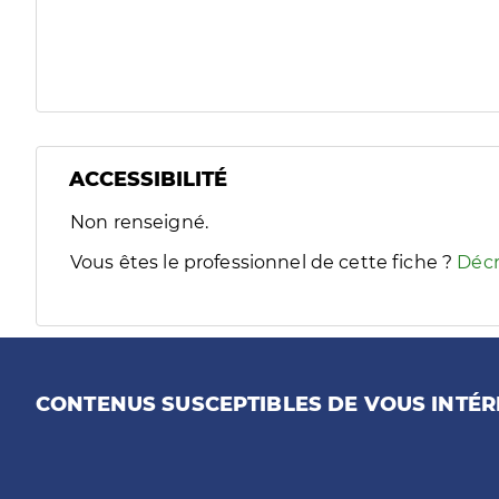
ACCESSIBILITÉ
Filtres
Non renseigné.
Sélectionnez un ou plusieurs handicaps/besoins spécifiques
Vous êtes le professionnel de cette fiche ?
Décr
CONTENUS SUSCEPTIBLES DE VOUS INTÉR