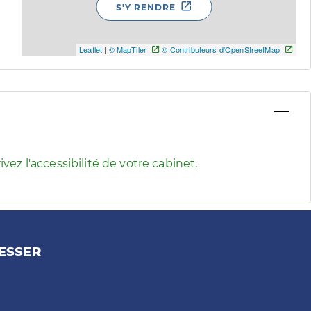
S'Y RENDRE
Leaflet
|
© MapTiler
© Contributeurs d'OpenStreetMap
 pour afficher les informations d'accessibilité associées
ivez l'accessibilité de votre cabinet
.
ESSER