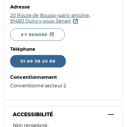
Adresse
20 Route de Boussy-saint-antoine,
91480 Quincy-sous-Sénart
S'Y RENDRE
Téléphone
01 69 38 20 86
Conventionnement
Conventionné secteur 2
ACCESSIBILITÉ
Filtres
Non renseigné.
Sélectionnez un ou plusieurs handicaps/besoins spécifiques p