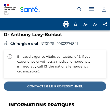
Panneau de gestion des cookies
Menu pr
Ouvrir la rech
Connectez-vous pour
Augmenter la t
Diminuer 
Pa
Dr Anthony Levy-Bohbot
Chirurgien oral
N°RPPS : 10102274841
En cas d'urgence vitale, contactez le 15. If you
experience or witness a medical emergency,
immediatly call 15 (the national emergency
organization).
CONTACTER LE PROFESSIONNEL
INFORMATIONS PRATIQUES