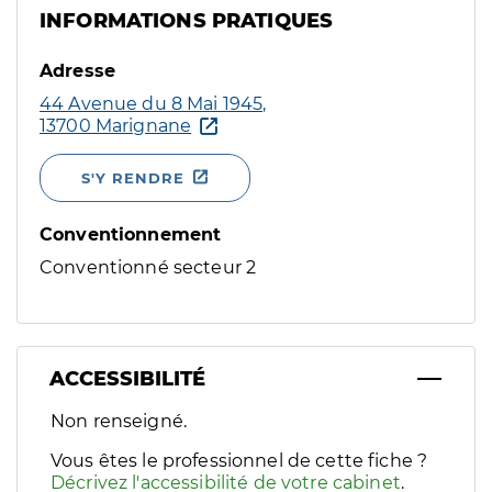
INFORMATIONS PRATIQUES
Adresse
44 Avenue du 8 Mai 1945,
13700 Marignane
S'Y RENDRE
Conventionnement
Conventionné secteur 2
ACCESSIBILITÉ
Filtres
Non renseigné.
Sélectionnez un ou plusieurs handicaps/besoins spécifiques p
Vous êtes le professionnel de cette fiche ?
Décrivez l'accessibilité de votre cabinet
.