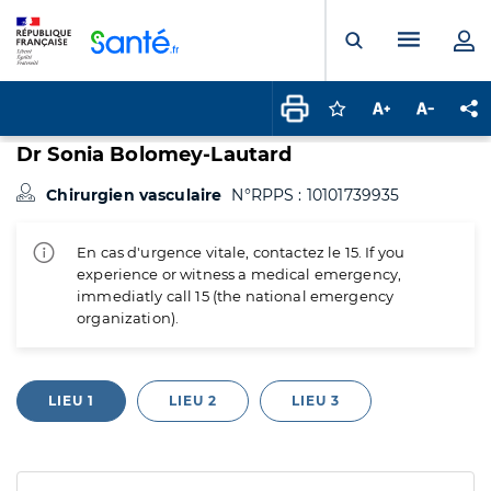
Panneau de gestion des cookies
Menu pr
Ouvrir la rech
Connectez-vous pour
Augmenter la t
Diminuer 
Pa
Dr Sonia Bolomey-Lautard
Chirurgien vasculaire
N°RPPS : 10101739935
En cas d'urgence vitale, contactez le 15. If you
experience or witness a medical emergency,
immediatly call 15 (the national emergency
organization).
LIEU 1
LIEU 2
LIEU 3