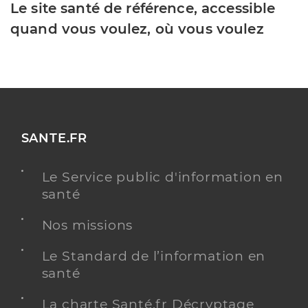
Le site santé de référence, accessible
quand vous voulez, où vous voulez
SANTE.FR
Le Service public d'information en
santé
Nos missions
Le Standard de l’information en
santé
La charte Santé.fr Décryptage