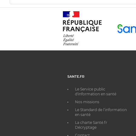
SANTE.FR
Le Service public
d'information en santé
Nos missions
Le Standard de l’information
en santé
La charte Santé.fr
Décryptage
Contact