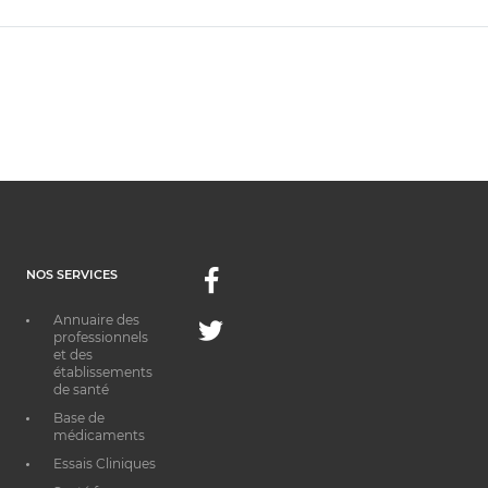
NOS SERVICES
Facebook
Annuaire des
Twitter
professionnels
et des
établissements
de santé
Base de
médicaments
Essais Cliniques