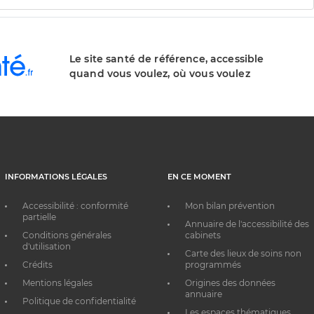
Le site santé de référence, accessible
quand vous voulez, où vous voulez
INFORMATIONS LÉGALES
EN CE MOMENT
Accessibilité : conformité
Mon bilan prévention
partielle
Annuaire de l'accessibilité des
Conditions générales
cabinets
d'utilisation
Carte des lieux de soins non
Crédits
programmés
Mentions légales
Origines des données
annuaire
Politique de confidentialité
Les espaces thématiques