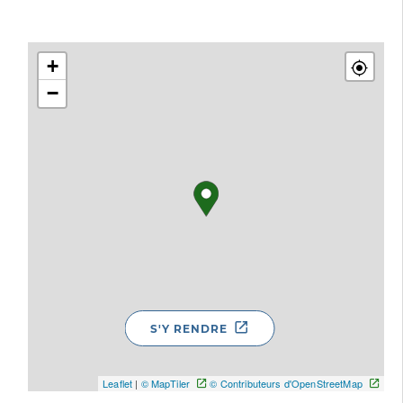
+
−
S'Y RENDRE
Leaflet
|
© MapTiler
© Contributeurs d'OpenStreetMap