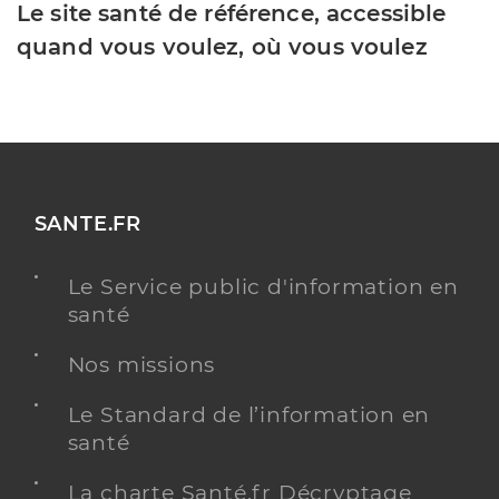
Le site santé de référence, accessible
quand vous voulez, où vous voulez
SANTE.FR
Le Service public d'information en
santé
Nos missions
Le Standard de l’information en
santé
La charte Santé.fr Décryptage