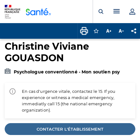
Panneau de gestion des cookies
Menu pr
Ouvrir la rech
Connectez-vous pour
Augmenter la t
Diminuer 
Pa
Christine Viviane
GOUASDON
Psychologue conventionné - Mon soutien psy
En cas d'urgence vitale, contactez le 15. If you
experience or witness a medical emergency,
immediatly call 15 (the national emergency
organization).
CONTACTER L'ÉTABLISSEMENT