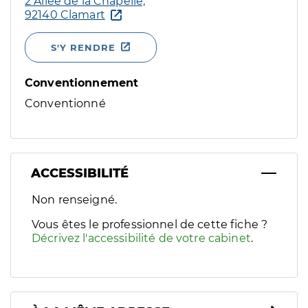
2 Allée de la Chapelle,
92140 Clamart
S'Y RENDRE
Conventionnement
Conventionné
ACCESSIBILITÉ
Filtres
Non renseigné.
Sélectionnez un ou plusieurs handicaps/besoins spécifiques p
Vous êtes le professionnel de cette fiche ?
Décrivez l'accessibilité de votre cabinet
.