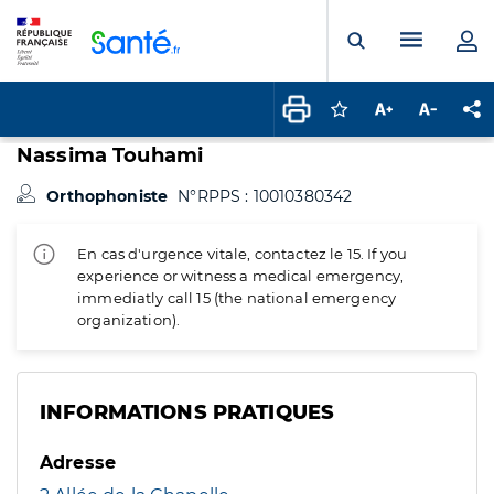
Panneau de gestion des cookies
Menu pr
Ouvrir la rech
Connectez-vous pour
Augmenter la t
Diminuer 
Pa
Nassima Touhami
Orthophoniste
N°RPPS : 10010380342
En cas d'urgence vitale, contactez le 15. If you
experience or witness a medical emergency,
immediatly call 15 (the national emergency
organization).
INFORMATIONS PRATIQUES
Adresse