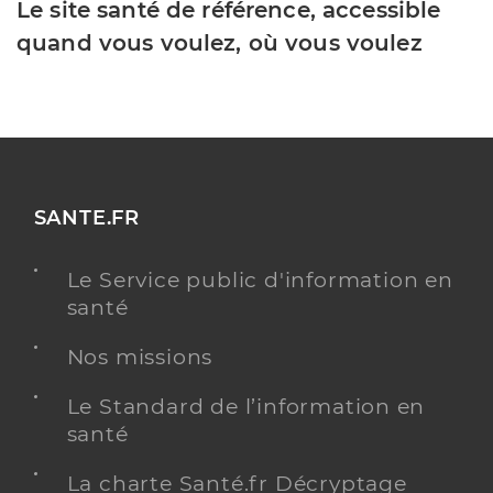
Le site santé de référence, accessible
quand vous voulez, où vous voulez
SANTE.FR
Le Service public d'information en
santé
Nos missions
Le Standard de l’information en
santé
La charte Santé.fr Décryptage