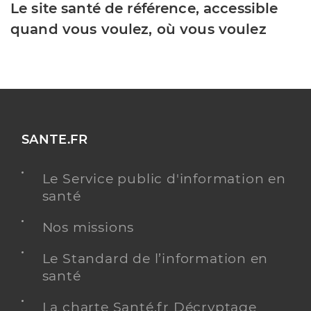
Le site santé de référence, accessible
quand vous voulez, où vous voulez
SANTE.FR
Le Service public d'information en
santé
Nos missions
Le Standard de l’information en
santé
La charte Santé.fr Décryptage