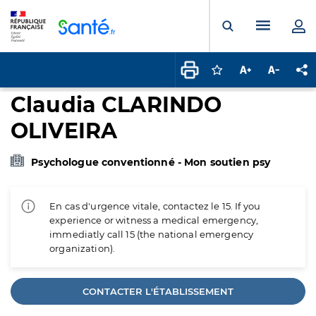
Panneau de gestion des cookies
Menu pr
Ouvrir la rech
Connectez-vous pour
Augmenter la t
Diminuer 
Pa
Claudia CLARINDO
OLIVEIRA
Psychologue conventionné - Mon soutien psy
En cas d'urgence vitale, contactez le 15. If you
experience or witness a medical emergency,
immediatly call 15 (the national emergency
organization).
CONTACTER L'ÉTABLISSEMENT