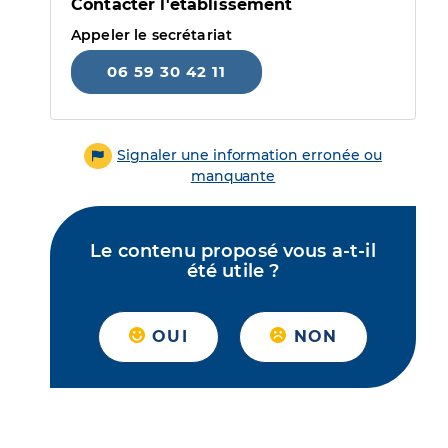
Contacter l'établissement
Appeler le secrétariat
06 59 30 42 11
Signaler une information erronée ou
manquante
Le contenu proposé vous a-t-il
été utile ?
OUI
NON