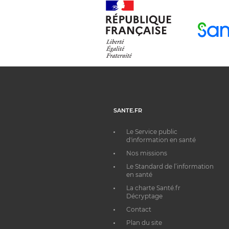
SANTE.FR
Le Service public
d'information en santé
Nos missions
Le Standard de l’information
en santé
La charte Santé.fr
Décryptage
Contact
Plan du site