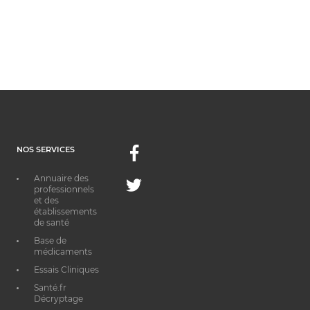
NOS SERVICES
Facebook
Annuaire des
Twitter
professionnels
et des
établissements
de santé
Base de
médicaments
Essais Cliniques
Santé.fr
Décryptage