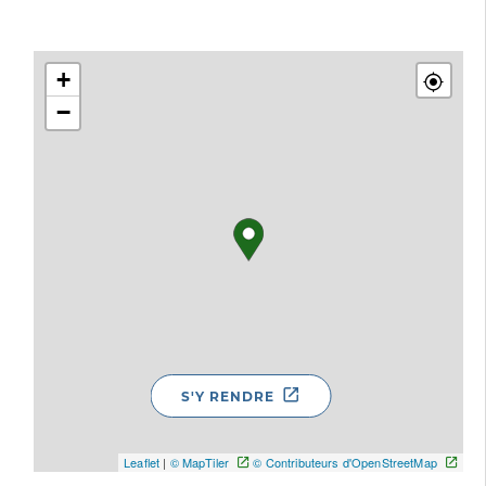
+
−
S'Y RENDRE
Leaflet
|
© MapTiler
© Contributeurs d'OpenStreetMap