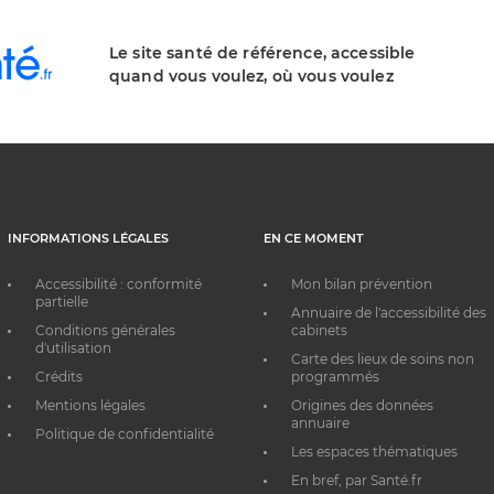
Le site santé de référence, accessible
quand vous voulez, où vous voulez
INFORMATIONS LÉGALES
EN CE MOMENT
Accessibilité : conformité
Mon bilan prévention
partielle
Annuaire de l'accessibilité des
Conditions générales
cabinets
d'utilisation
Carte des lieux de soins non
Crédits
programmés
Mentions légales
Origines des données
annuaire
Politique de confidentialité
Les espaces thématiques
En bref, par Santé.fr