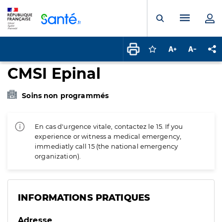
Panneau de gestion des cookies
Menu pr
Ouvrir la rech
Connectez-vous pour
Augmenter la t
Diminuer 
Pa
CMSI Epinal
Soins non programmés
En cas d'urgence vitale, contactez le 15. If you
experience or witness a medical emergency,
immediatly call 15 (the national emergency
organization).
INFORMATIONS PRATIQUES
Adresse