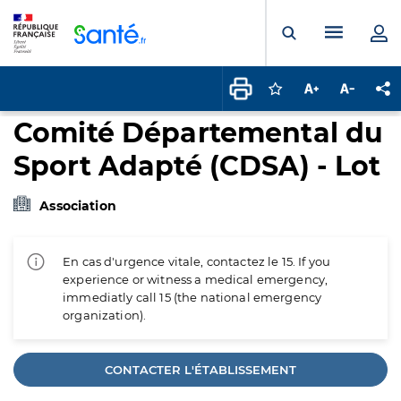
Panneau de gestion des cookies
Menu pr
Ouvrir la rech
Connectez-vous pour
Augmenter la t
Diminuer 
Pa
Comité Départemental du
Sport Adapté (CDSA) - Lot
Association
En cas d'urgence vitale, contactez le 15. If you
experience or witness a medical emergency,
immediatly call 15 (the national emergency
organization).
CONTACTER L'ÉTABLISSEMENT