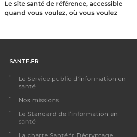
Le site santé de référence, accessible
quand vous voulez, où vous voulez
SANTE.FR
Le Service public d'information en
santé
Nos missions
Le Standard de l’information en
santé
La charte Santé.fr Décryptage