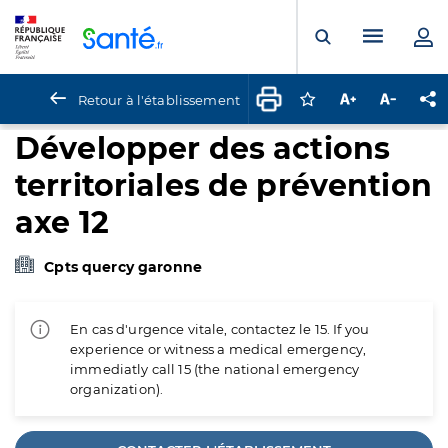
Panneau de gestion des cookies
Menu pr
Ouvrir la rech
Retour à l'établissement
Connectez-vous pour
Augmenter la t
Diminuer 
Pa
Développer des actions
territoriales de prévention
axe 12
Cpts quercy garonne
En cas d'urgence vitale, contactez le 15. If you
experience or witness a medical emergency,
immediatly call 15 (the national emergency
organization).