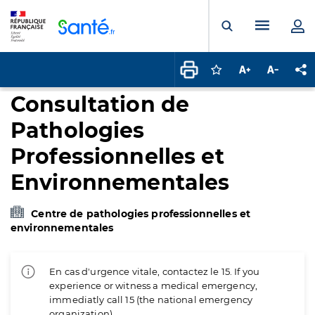
Panneau de gestion des cookies
Menu pr
Ouvrir la rech
Connectez-vous pour
Augmenter la t
Diminuer 
Pa
Consultation de
Pathologies
Professionnelles et
Environnementales
Centre de pathologies professionnelles et
environnementales
En cas d'urgence vitale, contactez le 15. If you
experience or witness a medical emergency,
immediatly call 15 (the national emergency
organization).