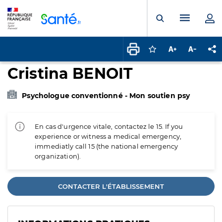
Panneau de gestion des cookies
Menu pr
Ouvrir la rech
Connectez-vous pour
Augmenter la t
Diminuer 
Pa
Cristina BENOIT
Psychologue conventionné - Mon soutien psy
En cas d'urgence vitale, contactez le 15. If you
experience or witness a medical emergency,
immediatly call 15 (the national emergency
organization).
CONTACTER L'ÉTABLISSEMENT