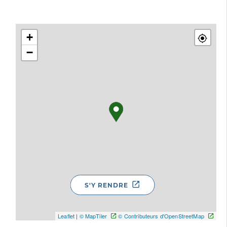
+
−
S'Y RENDRE
Leaflet
|
© MapTiler
© Contributeurs d'OpenStreetMap