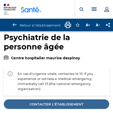
Panneau de gestion des cookies
Menu pr
Ouvrir la rech
Retour à l'établissement
Connectez-vous pour
Augmenter la t
Diminuer 
Pa
Psychiatrie de la
personne âgée
Centre hospitalier maurice despinoy
En cas d'urgence vitale, contactez le 15. If you
experience or witness a medical emergency,
immediatly call 15 (the national emergency
organization).
CONTACTER L'ÉTABLISSEMENT