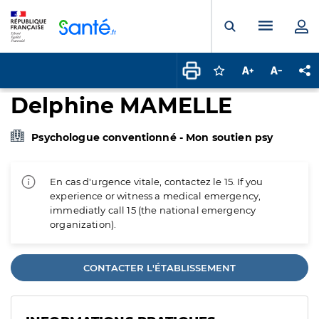
Panneau de gestion des cookies
Menu pr
Ouvrir la rech
Connectez-vous pour
Augmenter la t
Diminuer 
Pa
Delphine MAMELLE
Psychologue conventionné - Mon soutien psy
En cas d'urgence vitale, contactez le 15. If you
experience or witness a medical emergency,
immediatly call 15 (the national emergency
organization).
CONTACTER L'ÉTABLISSEMENT