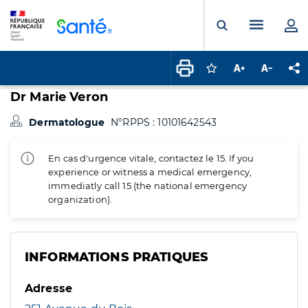
Panneau de gestion des cookies
Menu pr
Ouvrir la rech
Connectez-vous pour
Augmenter la t
Diminuer 
Pa
Dr Marie Veron
Dermatologue
N°RPPS : 10101642543
En cas d'urgence vitale, contactez le 15. If you
experience or witness a medical emergency,
immediatly call 15 (the national emergency
organization).
INFORMATIONS PRATIQUES
Adresse