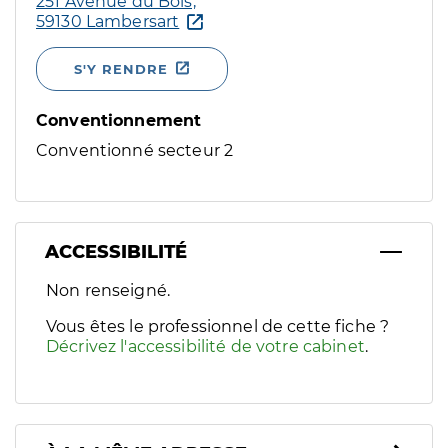
251 Avenue du Bois,
59130 Lambersart
S'Y RENDRE
Conventionnement
Conventionné secteur 2
ACCESSIBILITÉ
Filtres
Non renseigné.
Sélectionnez un ou plusieurs handicaps/besoins spécifiques p
Vous êtes le professionnel de cette fiche ?
Décrivez l'accessibilité de votre cabinet
.