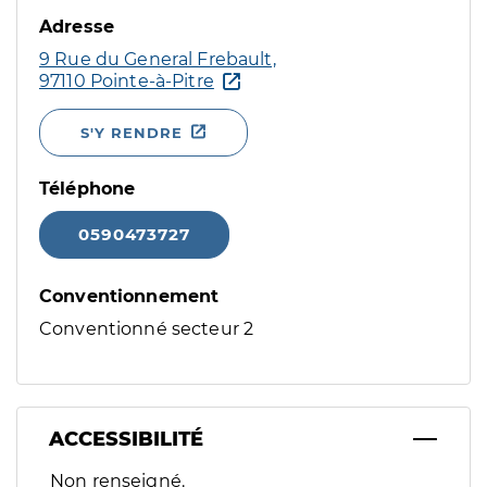
Adresse
9 Rue du General Frebault,
97110 Pointe-à-Pitre
S'Y RENDRE
Téléphone
0590473727
Conventionnement
Conventionné secteur 2
ACCESSIBILITÉ
Filtres
Non renseigné.
Sélectionnez un ou plusieurs handicaps/besoins spécifiques p