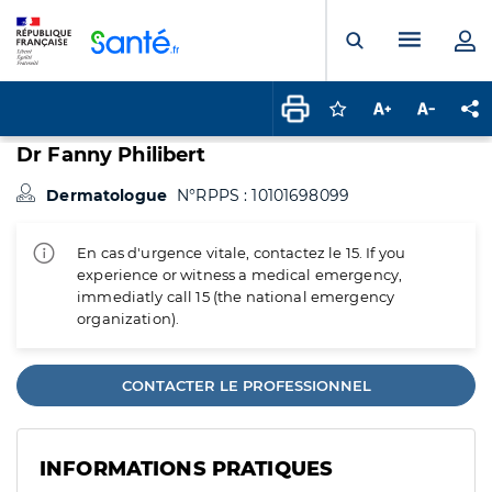
Panneau de gestion des cookies
Menu pr
Ouvrir la rech
Connectez-vous pour
Augmenter la t
Diminuer 
Pa
Dr Fanny Philibert
Dermatologue
N°RPPS : 10101698099
En cas d'urgence vitale, contactez le 15. If you
experience or witness a medical emergency,
immediatly call 15 (the national emergency
organization).
CONTACTER LE PROFESSIONNEL
INFORMATIONS PRATIQUES