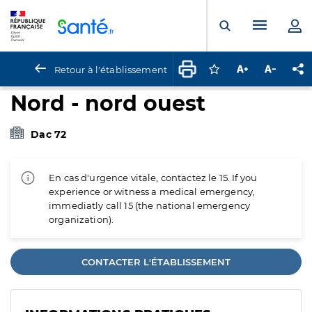
Panneau de gestion des cookies
Menu pr
Ouvrir la rech
Retour à l'établissement
Connectez-vous pour
Augmenter la t
Diminuer 
Pa
Nord - nord ouest
Dac 72
En cas d'urgence vitale, contactez le 15. If you
experience or witness a medical emergency,
immediatly call 15 (the national emergency
organization).
CONTACTER L'ÉTABLISSEMENT