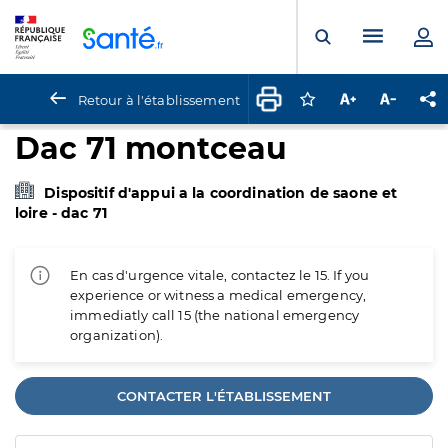
Panneau de gestion des cookies
Menu pr
Ouvrir la rech
Retour à l'établissement
Connectez-vous pour
Augmenter la t
Diminuer 
Pa
Dac 71 montceau
Dispositif d'appui a la coordination de saone et
loire - dac 71
En cas d'urgence vitale, contactez le 15. If you
experience or witness a medical emergency,
immediatly call 15 (the national emergency
organization).
CONTACTER L'ÉTABLISSEMENT