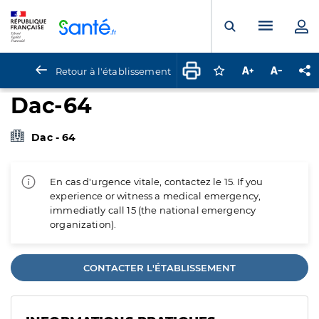
Panneau de gestion des cookies
Menu pr
Ouvrir la rech
Retour à l'établissement
Connectez-vous pour
Augmenter la t
Diminuer 
Pa
Dac-64
Dac - 64
En cas d'urgence vitale, contactez le 15. If you
experience or witness a medical emergency,
immediatly call 15 (the national emergency
organization).
CONTACTER L'ÉTABLISSEMENT