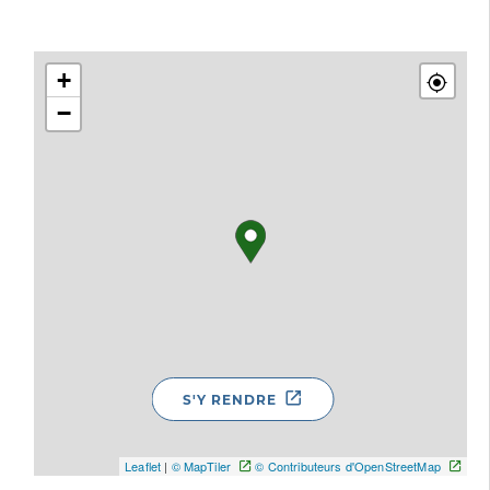
+
−
S'Y RENDRE
Leaflet
|
© MapTiler
© Contributeurs d'OpenStreetMap