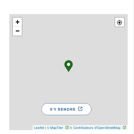
+
−
S'Y RENDRE
Leaflet
|
© MapTiler
© Contributeurs d'OpenStreetMap