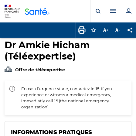
Panneau de gestion des cookies
Menu pr
Ouvrir la rech
Connectez-vous pour
Augmenter la t
Diminuer 
Pa
Dr Amkie Hicham
(Téléexpertise)
Offre de téléexpertise
En cas d'urgence vitale, contactez le 15. If you
experience or witness a medical emergency,
immediatly call 15 (the national emergency
organization).
INFORMATIONS PRATIQUES