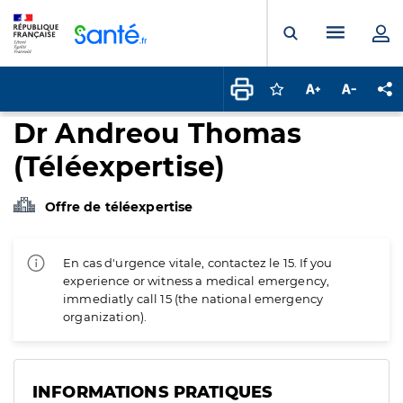
Panneau de gestion des cookies
Menu pr
Ouvrir la rech
Connectez-vous pour
Augmenter la t
Diminuer 
Pa
Dr Andreou Thomas
(Téléexpertise)
Offre de téléexpertise
En cas d'urgence vitale, contactez le 15. If you
experience or witness a medical emergency,
immediatly call 15 (the national emergency
organization).
INFORMATIONS PRATIQUES