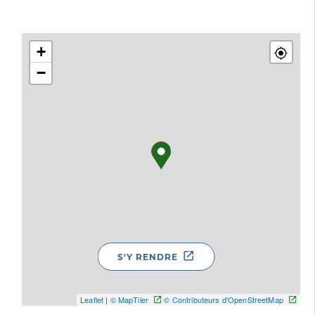
+
−
S'Y RENDRE
Leaflet
|
© MapTiler
© Contributeurs d'OpenStreetMap