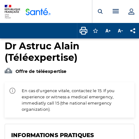
Panneau de gestion des cookies
Menu pr
Ouvrir la rech
Connectez-vous pour
Augmenter la t
Diminuer 
Pa
Dr Astruc Alain
(Téléexpertise)
Offre de téléexpertise
En cas d'urgence vitale, contactez le 15. If you
experience or witness a medical emergency,
immediatly call 15 (the national emergency
organization).
INFORMATIONS PRATIQUES