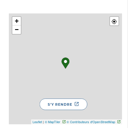
+
−
S'Y RENDRE
Leaflet
|
© MapTiler
© Contributeurs d'OpenStreetMap