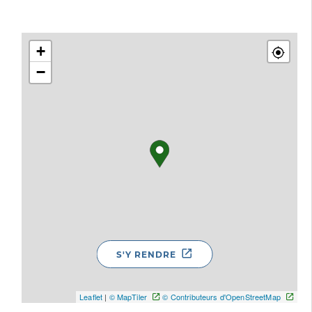
+
−
S'Y RENDRE
Leaflet
|
© MapTiler
© Contributeurs d'OpenStreetMap