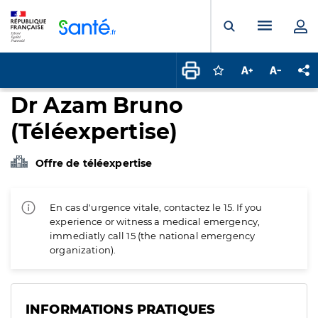
Panneau de gestion des cookies
Menu pr
Ouvrir la rech
Connectez-vous pour
Augmenter la t
Diminuer 
Pa
Dr Azam Bruno
(Téléexpertise)
Offre de téléexpertise
En cas d'urgence vitale, contactez le 15. If you
experience or witness a medical emergency,
immediatly call 15 (the national emergency
organization).
INFORMATIONS PRATIQUES