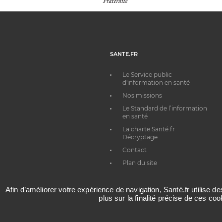
SANTE.FR
Le Service public
d'information en santé
Nos missions
Le Standard de l’information
en santé
La charte Santé.fr
Décryptage
Contact
Plan du site
Afin d’améliorer votre expérience de navigation, Santé.fr utilise d
plus sur la finalité précise de ces co