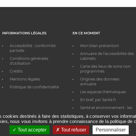
INFORMATIONS LÉGALES
EN CE MOMENT
Accessibilité : conformité
Mon bilan prévention
partielle
Annuaire de l'accessibilité des
Conditions générales
cabinets
d'utilisation
Carte des lieux de soins non
Crédits
programmés
Mentions légales
Origines des données
annuaire
Politique de confidentialité
Les espaces thématiques
En bref, par Santé.fr
Santé et environnement : les
bons réflexes au quotidien
es cookies destinés à faire des statistiques, à conserver vos inform
okies, nous vous invitons à prendre connaissance de la politique de c
Tout accepter
Tout refuser
Personnaliser