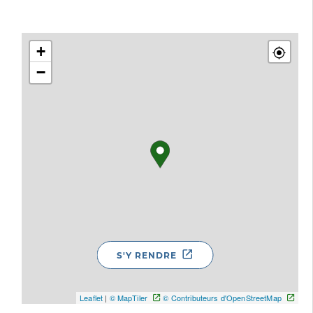
+
−
S'Y RENDRE
Leaflet
|
© MapTiler
© Contributeurs d'OpenStreetMap