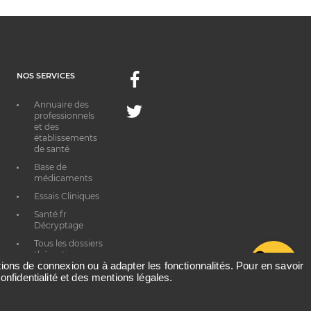
NOS SERVICES
Facebook
Annuaire des
Twitter
professionnels
et des
établissements
de santé
Base de
médicaments
Essais Cliniques
Santé.fr
Décryptage
Tous les dossiers
thématiques
G
ations de connexion ou à adapter les fonctionnalités. Pour en savoir
onfidentialité et des mentions légales.