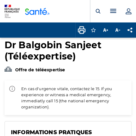
Panneau de gestion des cookies
Menu pr
Ouvrir la rech
Connectez-vous pour
Augmenter la t
Diminuer 
Pa
Dr Balgobin Sanjeet
(Téléexpertise)
Offre de téléexpertise
En cas d'urgence vitale, contactez le 15. If you
experience or witness a medical emergency,
immediatly call 15 (the national emergency
organization).
INFORMATIONS PRATIQUES