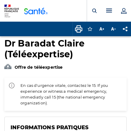
Panneau de gestion des cookies
Menu pr
Ouvrir la rech
Connectez-vous pour
Augmenter la t
Diminuer 
Pa
Dr Baradat Claire
(Téléexpertise)
Offre de téléexpertise
En cas d'urgence vitale, contactez le 15. If you
experience or witness a medical emergency,
immediatly call 15 (the national emergency
organization).
INFORMATIONS PRATIQUES