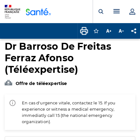
Panneau de gestion des cookies
Menu pr
Ouvrir la rech
Connectez-vous pour
Augmenter la t
Diminuer 
Pa
Dr Barroso De Freitas
Ferraz Afonso
(Téléexpertise)
Offre de téléexpertise
En cas d'urgence vitale, contactez le 15. If you
experience or witness a medical emergency,
immediatly call 15 (the national emergency
organization).