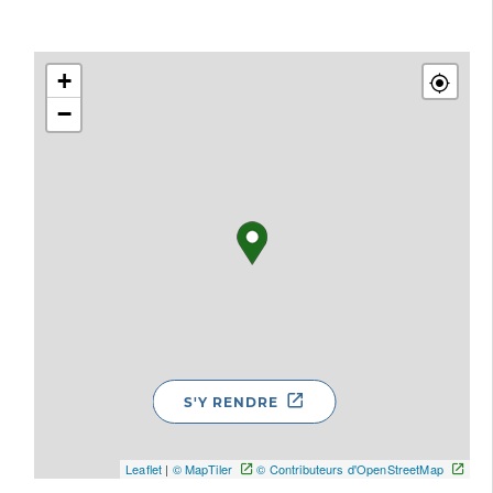
+
−
S'Y RENDRE
Leaflet
|
© MapTiler
© Contributeurs d'OpenStreetMap