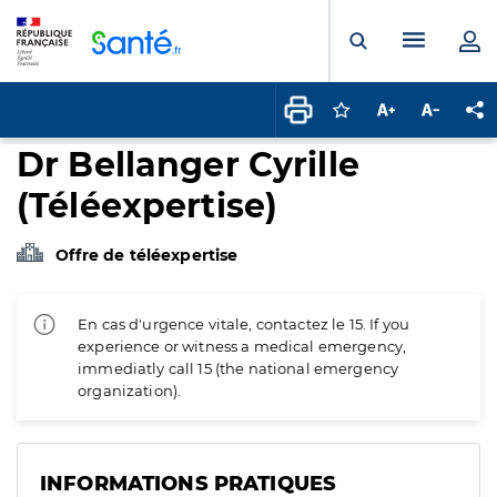
Panneau de gestion des cookies
Menu pr
Ouvrir la rech
Connectez-vous pour
Augmenter la t
Diminuer 
Pa
Dr Bellanger Cyrille
(Téléexpertise)
Offre de téléexpertise
En cas d'urgence vitale, contactez le 15. If you
experience or witness a medical emergency,
immediatly call 15 (the national emergency
organization).
INFORMATIONS PRATIQUES