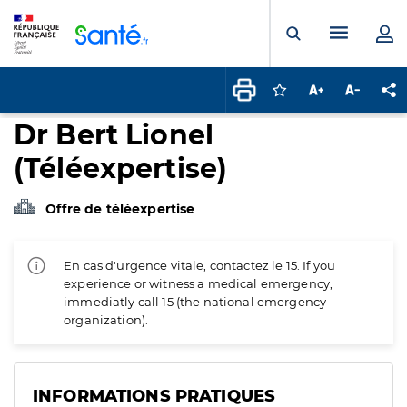
Panneau de gestion des cookies
Menu pr
Ouvrir la rech
Connectez-vous pour
Augmenter la t
Diminuer 
Pa
Dr Bert Lionel
(Téléexpertise)
Offre de téléexpertise
En cas d'urgence vitale, contactez le 15. If you
experience or witness a medical emergency,
immediatly call 15 (the national emergency
organization).
INFORMATIONS PRATIQUES