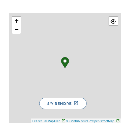
+
−
S'Y RENDRE
Leaflet
|
© MapTiler
© Contributeurs d'OpenStreetMap