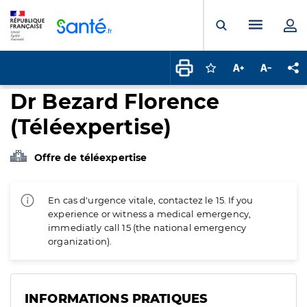
Panneau de gestion des cookies
Menu pr
Ouvrir la rech
Connectez-vous pour
Augmenter la t
Diminuer 
Pa
Dr Bezard Florence
(Téléexpertise)
Offre de téléexpertise
En cas d'urgence vitale, contactez le 15. If you
experience or witness a medical emergency,
immediatly call 15 (the national emergency
organization).
INFORMATIONS PRATIQUES